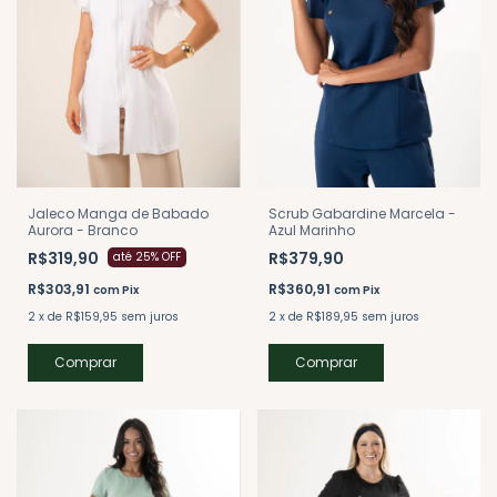
Scrub Gabardine Marcela -
Jaleco Manga de Babado
Azul Marinho
Aurora - Branco
R$379,90
R$319,90
até 25% OFF
R$360,91
R$303,91
com
Pix
com
Pix
2
x
de
R$189,95
sem juros
2
x
de
R$159,95
sem juros
Comprar
Comprar