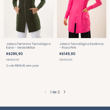
Jaleco Feminino Tecnológico
Jaleco Tecnológico Essência
Karol - Verde Militar
- Rosa Pink
R$286,90
R$149,90
R$469,90
R$469,90
2
x
de
R$143,45
sem juros
1
de
2