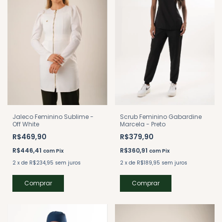
Scrub Feminino Gabardine
Jaleco Feminino Sublime -
Marcela - Preto
Off White
R$379,90
R$469,90
R$360,91
R$446,41
com
Pix
com
Pix
2
x
de
R$189,95
sem juros
2
x
de
R$234,95
sem juros
Comprar
Comprar