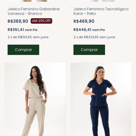
Jaleco Feminino Gabardine
Jaleco Feminino Tecnológico
Vanessa - Branco
Karol - Preto
R$369,90
R$469,90
até 25% OFF
R$351,41
R$446,41
com
Pix
com
Pix
2
x
de
R$184,95
sem juros
2
x
de
R$234,95
sem juros
Comprar
Comprar