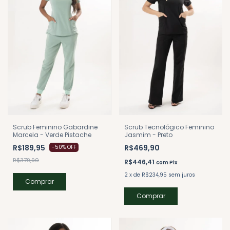
Scrub Tecnológico Feminino
Scrub Feminino Gabardine
Jasmim - Preto
Marcela - Verde Pistache
R$469,90
R$189,95
-
50
%
OFF
R$379,90
R$446,41
com
Pix
2
x
de
R$234,95
sem juros
Comprar
Comprar