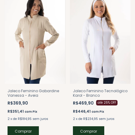
Jaleco Feminino Tecnológico
Jaleco Feminino Gabardine
Karol - Branco
Vanessa - Aveia
R$469,90
R$369,90
até 25% OFF
R$446,41
R$351,41
com
Pix
com
Pix
2
x
de
R$234,95
sem juros
2
x
de
R$184,95
sem juros
Comprar
Comprar