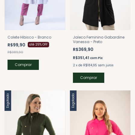
Colete Hibisco - Branco
Jaleco Feminino Gabardine
Vanessa - Preto
R$99,90
até 25% OFF
R$369,90
R$389,90
R$351,41
com
Pix
Comprar
2
x
de
R$184,95
sem juros
Comprar
Esgotado
Esgotado