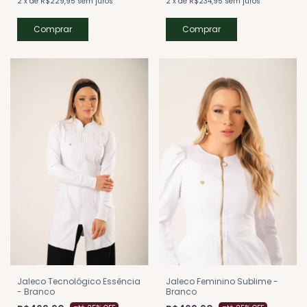
2
x
de
R$229,95
sem juros
2
x
de
R$234,95
sem juros
Comprar
Comprar
Jaleco Tecnológico Essência
Jaleco Feminino Sublime -
- Branco
Branco