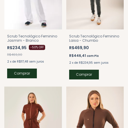
Scrub Tecnológico Feminino
Scrub Tecnológico Feminino
Jasmim - Branco
Laisa - Chumbo
R$234,95
R$469,90
-
50
%
OFF
R$469,90
R$446,41
com
Pix
2
x
de
R$117,48
sem juros
2
x
de
R$234,95
sem juros
Comprar
Comprar