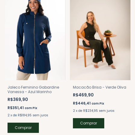
Jaleco Feminino Gabardine
Macacão Brisa - Verde Oliva
Vanessa - Azul Marinho
R$469,90
R$369,90
R$446,41
com
Pix
R$351,41
com
Pix
2
x
de
R$234,95
sem juros
2
x
de
R$184,95
sem juros
Comprar
Comprar