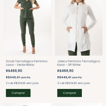
Jaleco Feminino Tecnológico
Scrub Tecnológico Feminino
Karol - Off White
Laisa - Verde Militar
R$469,90
R$469,90
R$446,41
R$446,41
com
Pix
com
Pix
2
x
de
R$234,95
sem juros
2
x
de
R$234,95
sem juros
Comprar
Comprar