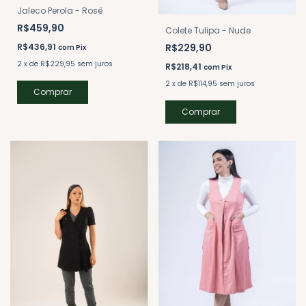
Jaleco Perola - Rosê
R$459,90
Colete Tulipa - Nude
R$229,90
R$436,91
com
Pix
2
x
de
R$229,95
sem juros
R$218,41
com
Pix
2
x
de
R$114,95
sem juros
Comprar
Comprar