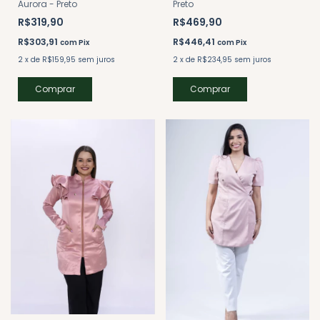
Aurora - Preto
Preto
R$319,90
R$469,90
R$303,91
R$446,41
com
Pix
com
Pix
2
x
de
R$159,95
sem juros
2
x
de
R$234,95
sem juros
Comprar
Comprar