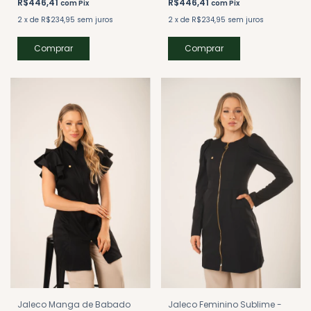
R$446,41
R$446,41
com
Pix
com
Pix
2
x
de
R$234,95
sem juros
2
x
de
R$234,95
sem juros
Comprar
Comprar
Jaleco Manga de Babado
Jaleco Feminino Sublime -