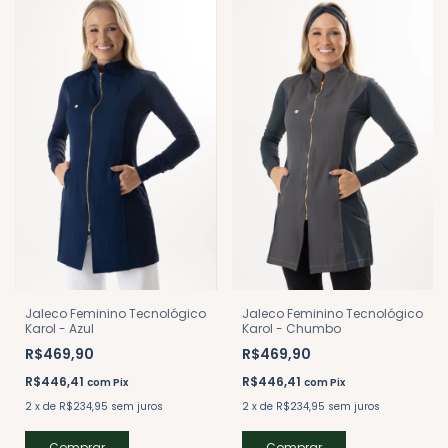
Jaleco Feminino Tecnológico
Jaleco Feminino Tecnológico
Karol - Azul
Karol - Chumbo
R$469,90
R$469,90
R$446,41
R$446,41
com
Pix
com
Pix
2
x
de
R$234,95
sem juros
2
x
de
R$234,95
sem juros
Comprar
Comprar