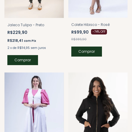
Colete Hibisco - Rosê
Jaleco Tulipa - Preto
R$99,90
R$229,90
-
74
%
OFF
R$389,90
R$218,41
com
Pix
2
x
de
R$114,95
sem juros
Comprar
Comprar