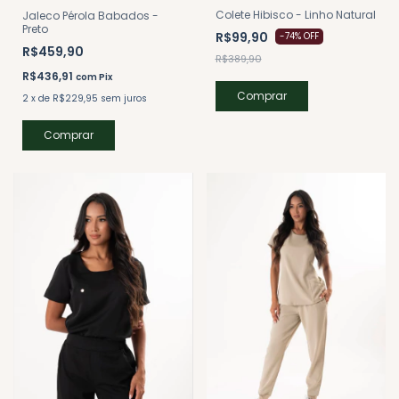
Colete Hibisco - Linho Natural
Jaleco Pérola Babados -
Preto
R$99,90
-
74
%
OFF
R$459,90
R$389,90
R$436,91
com
Pix
Comprar
2
x
de
R$229,95
sem juros
Comprar