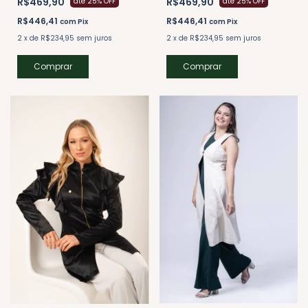
R$469,90
R$469,90
até 25% OFF
até 25% OFF
R$446,41
R$446,41
com
Pix
com
Pix
2
x
de
R$234,95
sem juros
2
x
de
R$234,95
sem juros
Comprar
Comprar