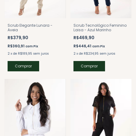
Scrub Elegante Lunara -
Scrub Tecnológico Feminino
Aveia
Laisa - Azul Marinho
R$379,90
R$469,90
R$360,91
R$446,41
com
Pix
com
Pix
2
x
de
R$189,95
sem juros
2
x
de
R$234,95
sem juros
Comprar
Comprar