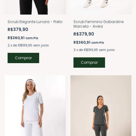
Scrub Elegante Lunara - Preto
Scrub Feminino Gabardine
Marcela - Aveia
R$379,90
R$379,90
R$360,91
com
Pix
R$360,91
com
Pix
2
x
de
R$189,95
sem juros
2
x
de
R$189,95
sem juros
Comprar
Comprar