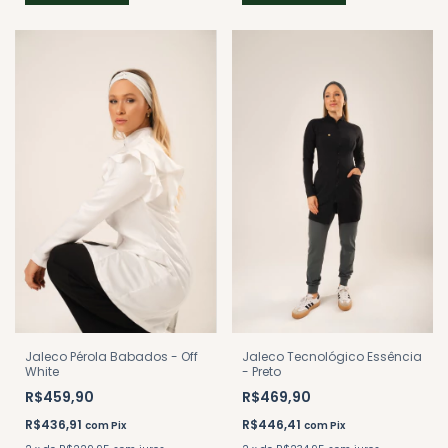
Jaleco Pérola Babados - Off
Jaleco Tecnológico Essência
White
- Preto
R$459,90
R$469,90
R$436,91
R$446,41
com
Pix
com
Pix