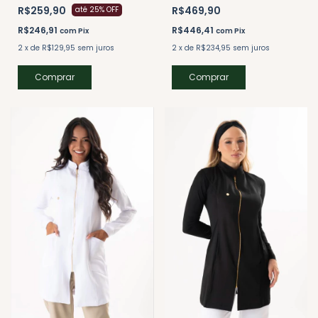
R$259,90
R$469,90
até 25% OFF
R$246,91
R$446,41
com
Pix
com
Pix
2
x
de
R$129,95
sem juros
2
x
de
R$234,95
sem juros
Comprar
Comprar