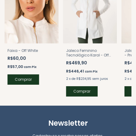
Jaleco Feminino
Faixa - Off White
Jalec
Tecnológico Karol - Off
- Pret
R$60,00
White
R$469,90
R$46
R$57,00
com
Pix
R$446,41
R$44
com
Pix
2
x
de
R$234,95
sem juros
2
x
de
Comprar
C
Newsletter
Cadastre-se e receba nossas ofertas.