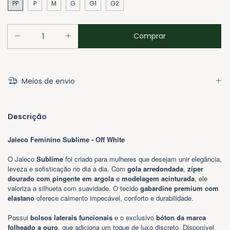
PP
P
M
G
G1
G2
Meios de envio
Descrição
Jaleco Feminino Sublime - Off White
O Jaleco
Sublime
foi criado para mulheres que desejam unir elegância,
leveza e sofisticação no dia a dia. Com
gola arredondada
,
zíper
dourado com pingente em argola
e
modelagem acinturada
, ele
valoriza a silhueta com suavidade. O tecido
gabardine premium com
elastano
oferece caimento impecável, conforto e durabilidade.
Possui
bolsos laterais funcionais
e o exclusivo
bóton da marca
folheado a ouro
, que adiciona um toque de luxo discreto. Disponível