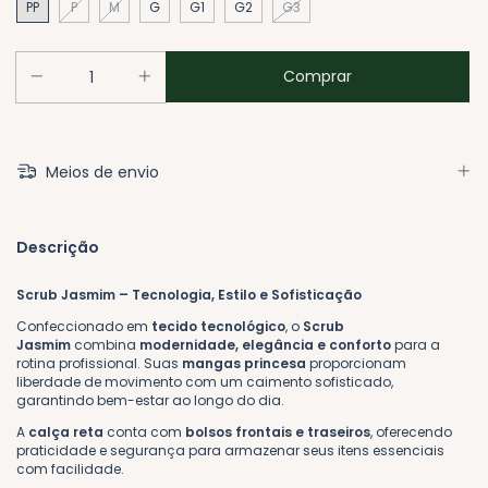
PP
P
M
G
G1
G2
G3
Meios de envio
Descrição
Scrub Jasmim – Tecnologia, Estilo e Sofisticação
Confeccionado em
tecido tecnológico
, o
Scrub
Jasmim
combina
modernidade, elegância e conforto
para a
rotina profissional. Suas
mangas princesa
proporcionam
liberdade de movimento com um caimento sofisticado,
garantindo bem-estar ao longo do dia.
A
calça reta
conta com
bolsos frontais e traseiros
, oferecendo
praticidade e segurança para armazenar seus itens essenciais
com facilidade.