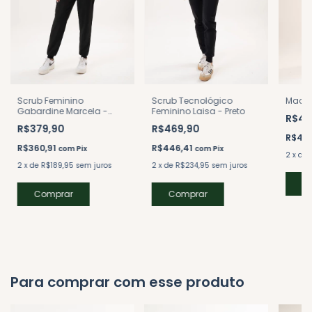
Scrub Feminino
Macac
Scrub Tecnológico
Gabardine Marcela -
Feminino Laisa - Preto
R$46
Preto
R$379,90
R$469,90
R$44
R$360,91
R$446,41
com
Pix
com
Pix
2
x
de
2
x
de
R$189,95
sem juros
2
x
de
R$234,95
sem juros
C
Comprar
Comprar
Para comprar com esse produto