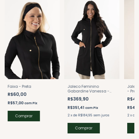
Faixa - Preta
Jalec
Jaleco Feminino
- Pret
Gabardine Vanessa -
R$60,00
Preto
R$46
R$369,90
R$57,00
com
Pix
R$44
R$351,41
com
Pix
2
x
de
2
x
de
R$184,95
sem juros
C
Comprar