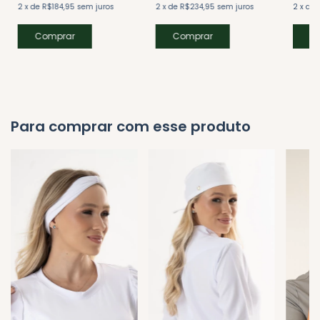
2
x
de
R$184,95
sem juros
2
x
de
R$234,95
sem juros
2
x
de
Comprar
Comprar
C
Para comprar com esse produto