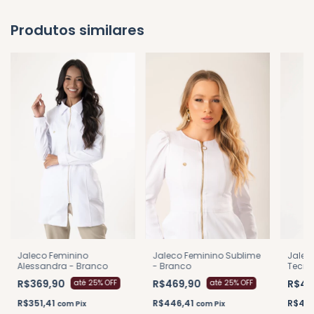
Produtos similares
Jaleco Feminino
Jaleco Feminino Sublime
Jalec
Alessandra - Branco
- Branco
Tecno
Branc
R$369,90
R$469,90
R$46
até 25% OFF
até 25% OFF
R$351,41
R$446,41
R$44
com
Pix
com
Pix