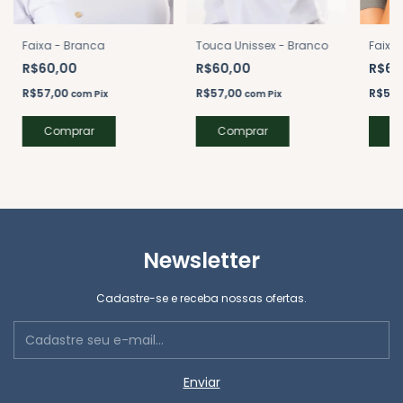
Faixa
Faixa - Branca
Touca Unissex - Branco
R$60
R$60,00
R$60,00
R$57
R$57,00
R$57,00
com
Pix
com
Pix
Newsletter
Cadastre-se e receba nossas ofertas.