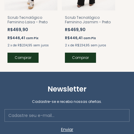
Scrub Tecnológico
Scrub Tecnológico
Feminino Jasmim - Preto
Feminino Laisa - Preto
R$469,90
R$469,90
R$446,41
R$446,41
com
Pix
com
Pix
2
x
de
R$234,95
sem juros
2
x
de
R$234,95
sem juros
Comprar
Comprar
Newsletter
Cadastre-se e receba nossas ofertas.