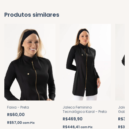
Produtos similares
Jaleco Feminino
Faixa - Preta
Jalec
Tecnológico Karol - Preto
Gabar
R$60,00
Preto
R$469,90
R$36
R$57,00
com
Pix
R$446,41
R$351
com
Pix