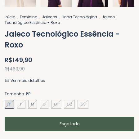
Início
.
Feminino
.
Jalecos
.
Linha Tecnológica
.
Jaleco
Tecnológico Essência - Roxo
Jaleco Tecnológico Essência -
Roxo
R$149,90
R$469,90
Ver mais detalhes
Tamanho:
PP
PP
P
M
G
G1
G2
G3