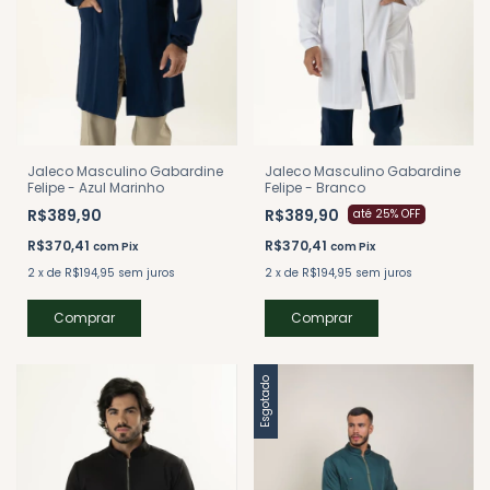
Jaleco Masculino Gabardine
Jaleco Masculino Gabardine
Felipe - Branco
Felipe - Azul Marinho
R$389,90
R$389,90
até 25% OFF
R$370,41
R$370,41
com
Pix
com
Pix
2
x
de
R$194,95
sem juros
2
x
de
R$194,95
sem juros
Comprar
Comprar
Esgotado