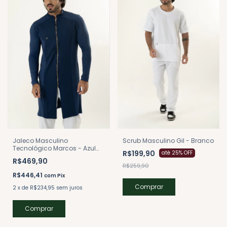
Jaleco Masculino
Scrub Masculino Gil - Branco
Tecnológico Marcos - Azul
R$199,90
até 25% OFF
Marinho
R$469,90
R$259,90
R$446,41
com
Pix
Comprar
2
x
de
R$234,95
sem juros
Comprar