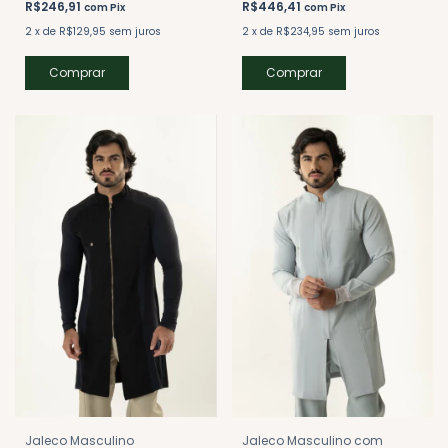
R$246,91
R$446,41
com
Pix
com
Pix
2
x
de
R$129,95
sem juros
2
x
de
R$234,95
sem juros
Comprar
Comprar
Jaleco Masculino
Jaleco Masculino com