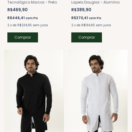
Tecnológico Marcos - Preto
Lapela Douglas - Alumínio
R$469,90
R$389,90
R$446,41
R$370,41
com
Pix
com
Pix
2
x
de
R$234,95
sem juros
2
x
de
R$194,95
sem juros
Comprar
Comprar