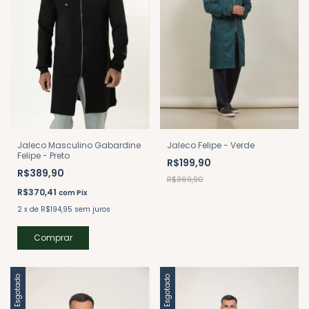
Jaleco Felipe - Verde
Jaleco Masculino Gabardine
Felipe - Preto
R$199,90
R$389,90
R$369,90
R$370,41
com
Pix
2
x
de
R$194,95
sem juros
Comprar
Esgotado
Esgotado