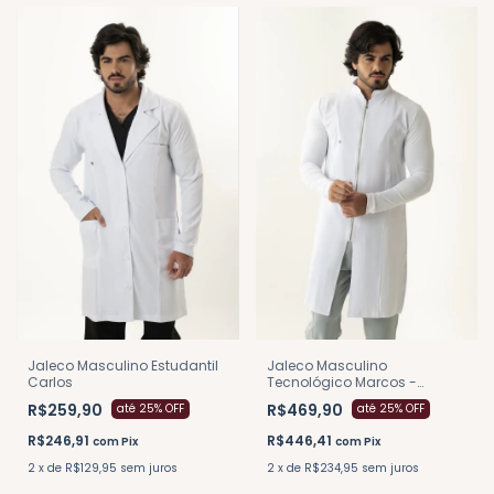
Jaleco Masculino
Jaleco Masculino Estudantil
Tecnológico Marcos -
Carlos
Branco
R$469,90
R$259,90
até 25% OFF
até 25% OFF
R$446,41
R$246,91
com
Pix
com
Pix
2
x
de
R$234,95
sem juros
2
x
de
R$129,95
sem juros