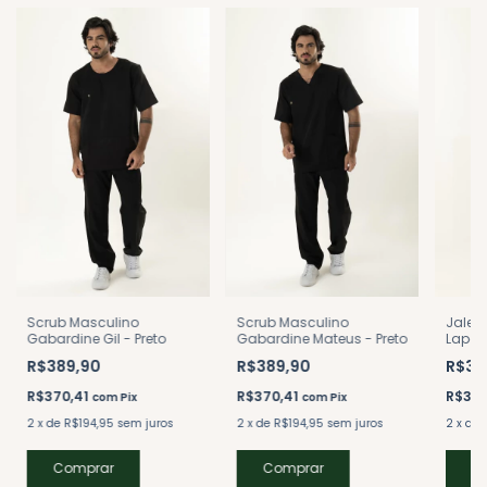
Scrub Masculino
Scrub Masculino
Jalec
Gabardine Mateus - Preto
Gabardine Gil - Preto
Lapel
Alumí
R$389,90
R$389,90
R$38
R$370,41
R$370,41
R$370
com
Pix
com
Pix
2
x
de
R$194,95
sem juros
2
x
de
R$194,95
sem juros
2
x
de
Comprar
Comprar
C