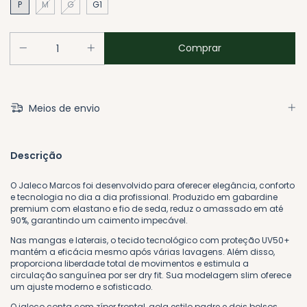
P
M
G
G1
Meios de envio
Descrição
O Jaleco Marcos foi desenvolvido para oferecer elegância, conforto
e tecnologia no dia a dia profissional. Produzido em gabardine
premium com elastano e fio de seda, reduz o amassado em até
90%, garantindo um caimento impecável.
Nas mangas e laterais, o tecido tecnológico com proteção UV50+
mantém a eficácia mesmo após várias lavagens. Além disso,
proporciona liberdade total de movimentos e estimula a
circulação sanguínea por ser dry fit. Sua modelagem slim oferece
um ajuste moderno e sofisticado.
O jaleco conta com zíper frontal, gola estilo padre e dois bolsos